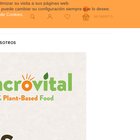
timizar su visita a sus páginas web.
én puede cambiar su configuración siempre que lo desee.
0
a de Cookies
.
MI CARRITO
SOTROS