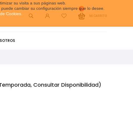
timizar su visita a sus páginas web.
én puede cambiar su configuración siempre que lo desee.
0
a de Cookies
.
MI CARRITO
SOTROS
Temporada, Consultar Disponibilidad)