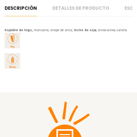
DESCRIPCIÓN
DETALLES DE PRODUCTO
ESCR
hojaldre de trigo,
manzana, sirope de arroz,
leche de soja
, arrow-arrow, canela