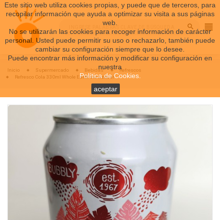
Este sitio web utiliza cookies propias, y puede que de terceros, para
recopilar información que ayuda a optimizar su visita a sus páginas
web.
search
No se utilizarán las cookies para recoger información de carácter
personal. Usted puede permitir su uso o rechazarlo, también puede
cambiar su configuración siempre que lo desee.
Puede encontrar más información y modificar su configuración en
nuestra
Inicio
Supermercado
Bebidas
Refrescos
Política de Cookies
.
Refresco Cola 330ml Whole Earth sin azúcar
aceptar